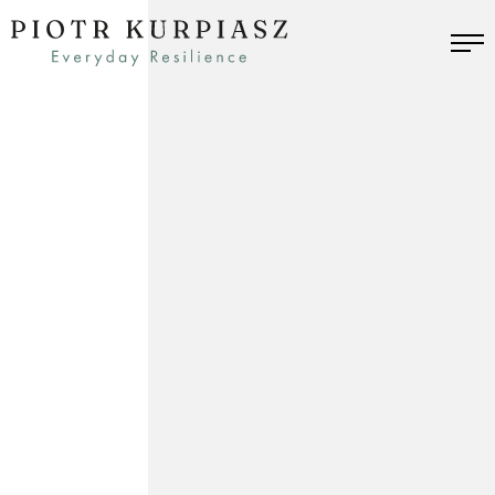
Przeskocz
Piotr
do
Kurpiasz
treści
M